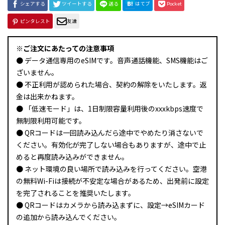
シェアする
ツイートする
送る
はてブ
Pocket
ピンタレスト
友達
※ご注文にあたっての注意事項
● データ通信専用のeSIMです。音声通話機能、SMS機能はご
ざいません。
● 不正利用が認められた場合、契約の解除をいたします。返
金は出来かねます。
● 「低速モード」は、1日制限容量利用後のxxxkbps速度で
無制限利用可能です。
● QRコードは一回読み込んだら途中でやめたり消さないで
ください。有効化が完了しない場合もありますが、途中で止
めると再度読み込みができません。
● ネット環境の良い場所で読み込みを行ってください。空港
の無料Wi-Fiは接続が不安定な場合があるため、出発前に設定
を完了されることを推奨いたします。
● QRコードはカメラから読み込まずに、設定→eSIMカード
の追加から読み込んでください。