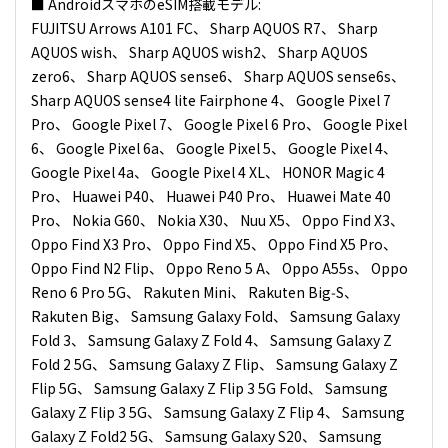
■ AndroidスマホのeSIM搭載モデル:
FUJITSU Arrows A101 FC、 Sharp AQUOS R7、 Sharp
AQUOS wish、 Sharp AQUOS wish2、 Sharp AQUOS
zero6、 Sharp AQUOS sense6、 Sharp AQUOS sense6s、
Sharp AQUOS sense4 lite Fairphone 4、 Google Pixel 7
Pro、 Google Pixel 7、 Google Pixel 6 Pro、 Google Pixel
6、 Google Pixel 6a、 Google Pixel 5、 Google Pixel 4、
Google Pixel 4a、 Google Pixel 4 XL、 HONOR Magic 4
Pro、 Huawei P40、 Huawei P40 Pro、 Huawei Mate 40
Pro、 Nokia G60、 Nokia X30、 Nuu X5、 Oppo Find X3、
Oppo Find X3 Pro、 Oppo Find X5、 Oppo Find X5 Pro、
Oppo Find N2 Flip、 Oppo Reno 5 A、 Oppo A55s、 Oppo
Reno 6 Pro 5G、 Rakuten Mini、 Rakuten Big‑S、
Rakuten Big、 Samsung Galaxy Fold、 Samsung Galaxy
Fold 3、 Samsung Galaxy Z Fold 4、 Samsung Galaxy Z
Fold 2 5G、 Samsung Galaxy Z Flip、 Samsung Galaxy Z
Flip 5G、 Samsung Galaxy Z Flip 3 5G Fold、 Samsung
Galaxy Z Flip 3 5G、 Samsung Galaxy Z Flip 4、 Samsung
Galaxy Z Fold2 5G、 Samsung Galaxy S20、 Samsung