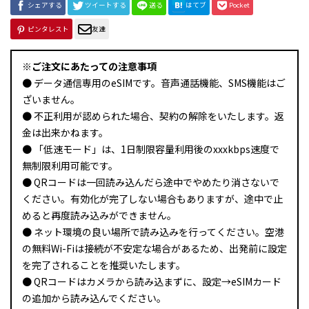
シェアする
ツイートする
送る
はてブ
Pocket
ピンタレスト
友達
※ご注文にあたっての注意事項
● データ通信専用のeSIMです。音声通話機能、SMS機能はご
ざいません。
● 不正利用が認められた場合、契約の解除をいたします。返
金は出来かねます。
● 「低速モード」は、1日制限容量利用後のxxxkbps速度で
無制限利用可能です。
● QRコードは一回読み込んだら途中でやめたり消さないで
ください。有効化が完了しない場合もありますが、途中で止
めると再度読み込みができません。
● ネット環境の良い場所で読み込みを行ってください。空港
の無料Wi-Fiは接続が不安定な場合があるため、出発前に設定
を完了されることを推奨いたします。
● QRコードはカメラから読み込まずに、設定→eSIMカード
の追加から読み込んでください。