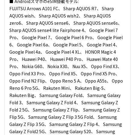
■ AndroidスマホのeSIM搭載モデル:
FUJITSU Arrows A101 FC、 Sharp AQUOS R7、 Sharp
AQUOS wish、 Sharp AQUOS wish2、 Sharp AQUOS
zero6、 Sharp AQUOS sense6、 Sharp AQUOS sense6s、
Sharp AQUOS sense4 lite Fairphone 4、 Google Pixel 7
Pro、 Google Pixel 7、 Google Pixel 6 Pro、 Google Pixel
6、 Google Pixel 6a、 Google Pixel 5、 Google Pixel 4、
Google Pixel 4a、 Google Pixel 4 XL、 HONOR Magic 4
Pro、 Huawei P40、 Huawei P40 Pro、 Huawei Mate 40
Pro、 Nokia G60、 Nokia X30、 Nuu X5、 Oppo Find X3、
Oppo Find X3 Pro、 Oppo Find X5、 Oppo Find X5 Pro、
Oppo Find N2 Flip、 Oppo Reno 5 A、 Oppo A55s、 Oppo
Reno 6 Pro 5G、 Rakuten Mini、 Rakuten Big‑S、
Rakuten Big、 Samsung Galaxy Fold、 Samsung Galaxy
Fold 3、 Samsung Galaxy Z Fold 4、 Samsung Galaxy Z
Fold 2 5G、 Samsung Galaxy Z Flip、 Samsung Galaxy Z
Flip 5G、 Samsung Galaxy Z Flip 3 5G Fold、 Samsung
Galaxy Z Flip 3 5G、 Samsung Galaxy Z Flip 4、 Samsung
Galaxy Z Fold2 5G、 Samsung Galaxy S20、 Samsung