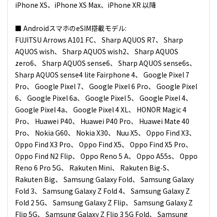
iPhone XS、iPhone XS Max、iPhone XR 以降
■ AndroidスマホのeSIM搭載モデル:
FUJITSU Arrows A101 FC、 Sharp AQUOS R7、 Sharp
AQUOS wish、 Sharp AQUOS wish2、 Sharp AQUOS
zero6、 Sharp AQUOS sense6、 Sharp AQUOS sense6s、
Sharp AQUOS sense4 lite Fairphone 4、 Google Pixel 7
Pro、 Google Pixel 7、 Google Pixel 6 Pro、 Google Pixel
6、 Google Pixel 6a、 Google Pixel 5、 Google Pixel 4、
Google Pixel 4a、 Google Pixel 4 XL、 HONOR Magic 4
Pro、 Huawei P40、 Huawei P40 Pro、 Huawei Mate 40
Pro、 Nokia G60、 Nokia X30、 Nuu X5、 Oppo Find X3、
Oppo Find X3 Pro、 Oppo Find X5、 Oppo Find X5 Pro、
Oppo Find N2 Flip、 Oppo Reno 5 A、 Oppo A55s、 Oppo
Reno 6 Pro 5G、 Rakuten Mini、 Rakuten Big‑S、
Rakuten Big、 Samsung Galaxy Fold、 Samsung Galaxy
Fold 3、 Samsung Galaxy Z Fold 4、 Samsung Galaxy Z
Fold 2 5G、 Samsung Galaxy Z Flip、 Samsung Galaxy Z
Flip 5G、 Samsung Galaxy Z Flip 3 5G Fold、 Samsung