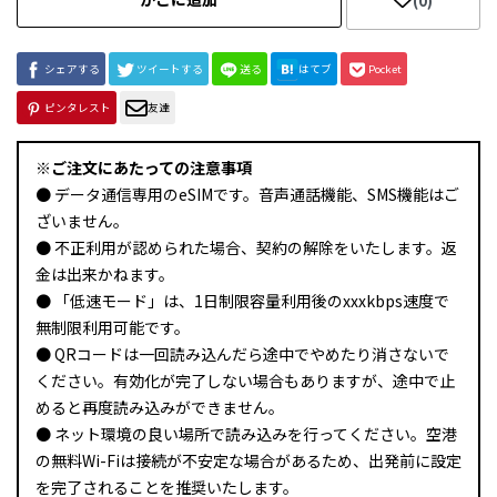
(0)
シェアする
ツイートする
送る
はてブ
Pocket
ピンタレスト
友達
※ご注文にあたっての注意事項
● データ通信専用のeSIMです。音声通話機能、SMS機能はご
ざいません。
● 不正利用が認められた場合、契約の解除をいたします。返
金は出来かねます。
● 「低速モード」は、1日制限容量利用後のxxxkbps速度で
無制限利用可能です。
● QRコードは一回読み込んだら途中でやめたり消さないで
ください。有効化が完了しない場合もありますが、途中で止
めると再度読み込みができません。
● ネット環境の良い場所で読み込みを行ってください。空港
の無料Wi-Fiは接続が不安定な場合があるため、出発前に設定
を完了されることを推奨いたします。