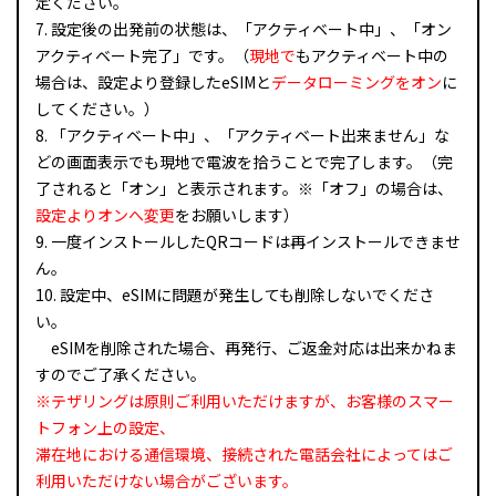
定ください。
7. 設定後の出発前の状態は、「アクティベート中」、「オン
アクティベート完了」です。（
現地で
もアクティベート中の
場合は、設定より登録したeSIMと
データローミングをオン
に
してください。）
8. 「アクティベート中」、「アクティベート出来ません」な
どの画面表示でも現地で電波を拾うことで完了します。（完
了されると「オン」と表示されます。※「オフ」の場合は、
設定よりオンへ変更
をお願いします）
9. 一度インストールしたQRコードは再インストールできませ
ん。
10. 設定中、eSIMに問題が発生しても削除しないでくださ
い。
eSIMを削除された場合、再発行、ご返金対応は出来かねま
すのでご了承ください。
※テザリングは原則ご利用いただけますが、お客様のスマー
トフォン上の設定、
滞在地における通信環境、接続された電話会社によってはご
利用いただけない場合がございます。