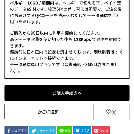
ベルギー 10GB / 期間内
は、ベルギーで使えるプリペイド型
のデータeSIMです。物理SIMの差し替えは不要で、ご注文後
にお届けするQRコードを読み込むだけでデータ通信をご利
用いただけます。
ご購入から90日以内に利用を開始してください。
高速データ容量を使い切った後も
128Kbps
で通信を継続で
きます。
渡航前に日本国内で設定を済ませておけば、現地到着後すぐ
にインターネットへ接続できます。
データ通信専用プランです（音声通話・SMSは含まれませ
ん）。
ご購入手続きへ
かごに追加
(0)
シェアする
ツイートする
送る
はてブ
Pocket