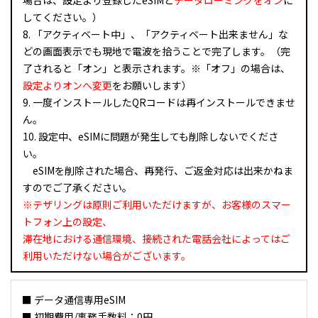
場合は、設定より登録したeSIMと
データローミングをオン
に
してください。）
8. 「アクティベート中」、「アクティベート出来ません」な
どの画面表示でも現地で電波を拾うことで完了します。（完
了されると「オン」と表示されます。※「オフ」の場合は、
設定よりオンへ変更
をお願いします）
9. 一度インストールしたQRコードは再インストールできませ
ん。
10. 設定中、eSIMに問題が発生しても削除しないでくださ
い。
eSIMを削除された場合、再発行、ご返金対応は出来かねま
すのでご了承ください。
※テザリングは原則ご利用いただけますが、お客様のスマー
トフォン上の設定、
滞在地における通信環境、接続された電話会社によってはご
利用いただけない場合がございます。
■ データ通信専用eSIM
■ 初期費用/事務手数料：0円