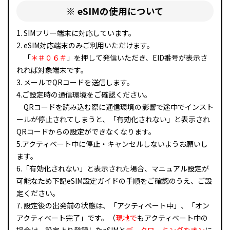
※ eSIMの使用について
1. SIMフリー端末に対応しています。
2. eSIM対応端末のみご利用いただけます。
「
＊＃０６＃
」を押して発信いただき、EID番号が表示さ
れれば対象端末です。
3. メールでQRコードを送信します。
4.ご設定時の通信環境をご確認ください。
QRコードを読み込む際に通信環境の影響で途中でインスト
ールが停止されてしまうと、「有効化されない」と表示され
QRコードからの設定ができなくなります。
5.アクティベート中に停止・キャンセルしないようお願いし
ます。
6.「有効化されない」と表示された場合、マニュアル設定が
可能なため下記eSIM設定ガイドの手順をご確認のうえ、ご設
定ください。
7. 設定後の出発前の状態は、「アクティベート中」、「オン
アクティベート完了」です。（
現地で
もアクティベート中の