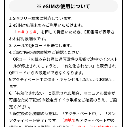
※ eSIMの使用について
1. SIMフリー端末に対応しています。
2. eSIM対応端末のみご利用いただけます。
「
＊＃０６＃
」を押して発信いただき、EID番号が表示さ
れれば対象端末です。
3. メールでQRコードを送信します。
4.ご設定時の通信環境をご確認ください。
QRコードを読み込む際に通信環境の影響で途中でインスト
ールが停止されてしまうと、「有効化されない」と表示され
QRコードからの設定ができなくなります。
5.アクティベート中に停止・キャンセルしないようお願いし
ます。
6.「有効化されない」と表示された場合、マニュアル設定が
可能なため下記eSIM設定ガイドの手順をご確認のうえ、ご設
定ください。
7. 設定後の出発前の状態は、「アクティベート中」、「オン
アクティベート完了」です。（
現地で
もアクティベート中の