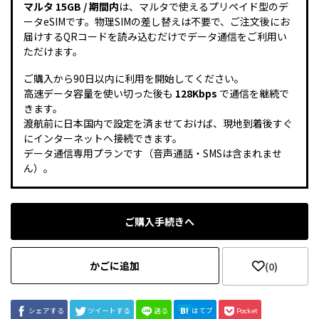
マルタ 15GB / 期間内
は、マルタで使えるプリペイド型のデ
ータeSIMです。物理SIMの差し替えは不要で、ご注文後にお
届けするQRコードを読み込むだけでデータ通信をご利用い
ただけます。
ご購入から90日以内に利用を開始してください。
高速データ容量を使い切った後も
128Kbps
で通信を継続で
きます。
渡航前に日本国内で設定を済ませておけば、現地到着後すぐ
にインターネットへ接続できます。
データ通信専用プランです（音声通話・SMSは含まれませ
ん）。
ご購入手続きへ
かごに追加
(0)
シェアする
ツイートする
送る
はてブ
Pocket