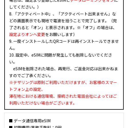
場合は、設定より登録したeSIMと
データローミングをオン
に
してください。）
8. 「アクティベート中」、「アクティベート出来ません」な
どの画面表示でも現地で電波を拾うことで完了します。（完
了されると「オン」と表示されます。※「オフ」の場合は、
設定よりオンへ変更
をお願いします）
9. 一度インストールしたQRコードは再インストールできませ
ん。
10. 設定中、eSIMに問題が発生しても削除しないでくださ
い。
eSIMを削除された場合、再発行、ご返金対応は出来かねま
すのでご了承ください。
※テザリングは原則ご利用いただけますが、お客様のスマー
トフォン上の設定、
滞在地における通信環境、接続された電話会社によってはご
利用いただけない場合がございます。
■ データ通信専用eSIM
■ 初期費用/事務手数料：0円