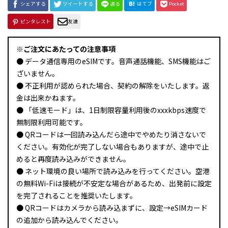
シェアする
ツイートする
送る
はてブ
Pocket
ピンタレスト
友達
※ご注文にあたっての注意事項
● データ通信専用のeSIMです。音声通話機能、SMS機能はご
ざいません。
● 不正利用が認められた場合、契約の解除をいたします。返
金は出来かねます。
● 「低速モード」は、1日制限容量利用後のxxxkbps速度で
無制限利用可能です。
● QRコードは一回読み込んだら途中でやめたり消さないで
ください。有効化が完了しない場合もありますが、途中で止
めると再度読み込みができません。
● ネット環境の良い場所で読み込みを行ってください。空港
の無料Wi-Fiは接続が不安定な場合があるため、出発前に設定
を完了されることを推奨いたします。
● QRコードはカメラから読み込まずに、設定→eSIMカード
の追加から読み込んでください。