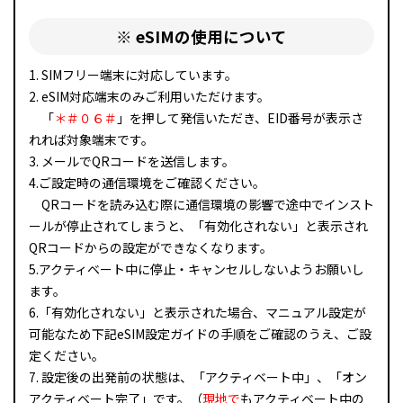
※ eSIMの使用について
1. SIMフリー端末に対応しています。
2. eSIM対応端末のみご利用いただけます。
「
＊＃０６＃
」を押して発信いただき、EID番号が表示さ
れれば対象端末です。
3. メールでQRコードを送信します。
4.ご設定時の通信環境をご確認ください。
QRコードを読み込む際に通信環境の影響で途中でインスト
ールが停止されてしまうと、「有効化されない」と表示され
QRコードからの設定ができなくなります。
5.アクティベート中に停止・キャンセルしないようお願いし
ます。
6.「有効化されない」と表示された場合、マニュアル設定が
可能なため下記eSIM設定ガイドの手順をご確認のうえ、ご設
定ください。
7. 設定後の出発前の状態は、「アクティベート中」、「オン
アクティベート完了」です。（
現地で
もアクティベート中の