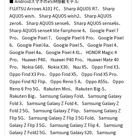
■ AndroidスマホのeSIM搭載モデル:
FUJITSU Arrows A101 FC、 Sharp AQUOS R7、 Sharp
AQUOS wish、 Sharp AQUOS wish2、 Sharp AQUOS
zero6、 Sharp AQUOS sense6、 Sharp AQUOS sense6s、
Sharp AQUOS sense4 lite Fairphone 4、 Google Pixel 7
Pro、 Google Pixel 7、 Google Pixel 6 Pro、 Google Pixel
6、 Google Pixel 6a、 Google Pixel 5、 Google Pixel 4、
Google Pixel 4a、 Google Pixel 4 XL、 HONOR Magic 4
Pro、 Huawei P40、 Huawei P40 Pro、 Huawei Mate 40
Pro、 Nokia G60、 Nokia X30、 Nuu X5、 Oppo Find X3、
Oppo Find X3 Pro、 Oppo Find X5、 Oppo Find X5 Pro、
Oppo Find N2 Flip、 Oppo Reno 5 A、 Oppo A55s、 Oppo
Reno 6 Pro 5G、 Rakuten Mini、 Rakuten Big‑S、
Rakuten Big、 Samsung Galaxy Fold、 Samsung Galaxy
Fold 3、 Samsung Galaxy Z Fold 4、 Samsung Galaxy Z
Fold 2 5G、 Samsung Galaxy Z Flip、 Samsung Galaxy Z
Flip 5G、 Samsung Galaxy Z Flip 3 5G Fold、 Samsung
Galaxy Z Flip 3 5G、 Samsung Galaxy Z Flip 4、 Samsung
Galaxy Z Fold2 5G、 Samsung Galaxy S20、 Samsung