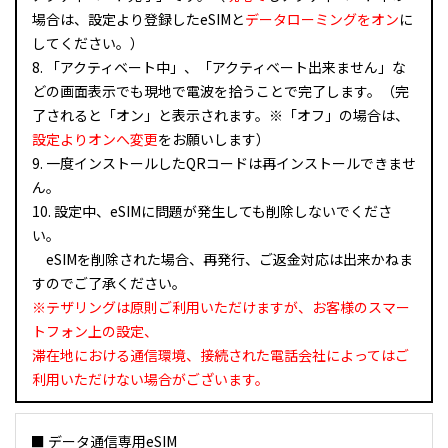
場合は、設定より登録したeSIMと
データローミングをオン
に
してください。）
8. 「アクティベート中」、「アクティベート出来ません」な
どの画面表示でも現地で電波を拾うことで完了します。（完
了されると「オン」と表示されます。※「オフ」の場合は、
設定よりオンへ変更
をお願いします）
9. 一度インストールしたQRコードは再インストールできませ
ん。
10. 設定中、eSIMに問題が発生しても削除しないでくださ
い。
eSIMを削除された場合、再発行、ご返金対応は出来かねま
すのでご了承ください。
※テザリングは原則ご利用いただけますが、お客様のスマー
トフォン上の設定、
滞在地における通信環境、接続された電話会社によってはご
利用いただけない場合がございます。
■ データ通信専用eSIM