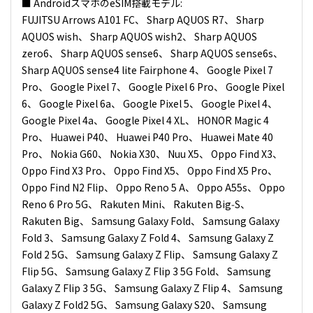
■ AndroidスマホのeSIM搭載モデル:
FUJITSU Arrows A101 FC、 Sharp AQUOS R7、 Sharp
AQUOS wish、 Sharp AQUOS wish2、 Sharp AQUOS
zero6、 Sharp AQUOS sense6、 Sharp AQUOS sense6s、
Sharp AQUOS sense4 lite Fairphone 4、 Google Pixel 7
Pro、 Google Pixel 7、 Google Pixel 6 Pro、 Google Pixel
6、 Google Pixel 6a、 Google Pixel 5、 Google Pixel 4、
Google Pixel 4a、 Google Pixel 4 XL、 HONOR Magic 4
Pro、 Huawei P40、 Huawei P40 Pro、 Huawei Mate 40
Pro、 Nokia G60、 Nokia X30、 Nuu X5、 Oppo Find X3、
Oppo Find X3 Pro、 Oppo Find X5、 Oppo Find X5 Pro、
Oppo Find N2 Flip、 Oppo Reno 5 A、 Oppo A55s、 Oppo
Reno 6 Pro 5G、 Rakuten Mini、 Rakuten Big‑S、
Rakuten Big、 Samsung Galaxy Fold、 Samsung Galaxy
Fold 3、 Samsung Galaxy Z Fold 4、 Samsung Galaxy Z
Fold 2 5G、 Samsung Galaxy Z Flip、 Samsung Galaxy Z
Flip 5G、 Samsung Galaxy Z Flip 3 5G Fold、 Samsung
Galaxy Z Flip 3 5G、 Samsung Galaxy Z Flip 4、 Samsung
Galaxy Z Fold2 5G、 Samsung Galaxy S20、 Samsung