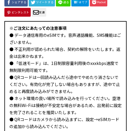
シェアする
ツイートする
送る
はてブ
Pocket
ピンタレスト
友達
※ご注文にあたっての注意事項
● データ通信専用のeSIMです。音声通話機能、SMS機能はご
ざいません。
● 不正利用が認められた場合、契約の解除をいたします。返
金は出来かねます。
● 「低速モード」は、1日制限容量利用後のxxxkbps速度で
無制限利用可能です。
● QRコードは一回読み込んだら途中でやめたり消さないで
ください。有効化が完了しない場合もありますが、途中で止
めると再度読み込みができません。
● ネット環境の良い場所で読み込みを行ってください。空港
の無料Wi-Fiは接続が不安定な場合があるため、出発前に設定
を完了されることを推奨いたします。
● QRコードはカメラから読み込まずに、設定→eSIMカード
の追加から読み込んでください。