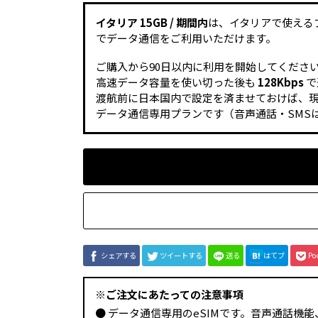
イタリア 15GB / 期間内
は、イタリアで使える
でデータ通信をご利用いただけます。
ご購入から90日以内に利用を開始してくださ
高速データ容量を使い切った後も
128Kbps
で
渡航前に日本国内で設定を済ませておけば、
データ通信専用プランです（音声通話・SMS
シェアする
ツイートする
送る
はてブ
Po
※ご注文にあたっての注意事項
● データ通信専用のeSIMです。音声通話機