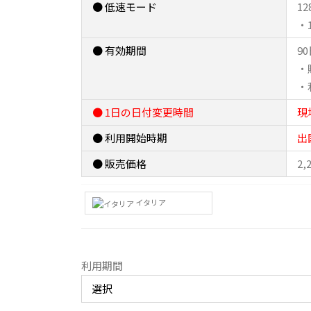
● 低速モード
12
・
● 有効期間
9
・
・
● 1日の日付変更時間
現
● 利用開始時期
出
● 販売価格
2,
イタリア
利用期間