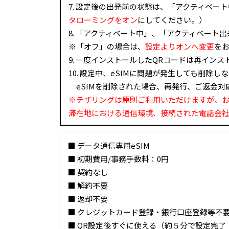
7. 設定後の出発前の状態は、「アクティベー
タローミングをオン
にしてください。）
8. 「アクティベート中」、「アクティベー
※「オフ」の場合は、
設定よりオンへ変更
を
9. 一度インストールしたQRコードは再イン
10. 設定中、eSIMに問題が発生しても削除し
eSIMを削除された場合、再発行、ご返金対
※テザリングは原則ご利用いただけますが、
滞在地における通信環境、接続された電話会
■ データ通信専用eSIM
■ 初期費用/事務手数料：0円
■ 契約なし
■ 解約不要
■ 返却不要
■ クレジットカード登録・銀行口座登録等不
■ QR設定後すぐに使える（約５分で設定完了