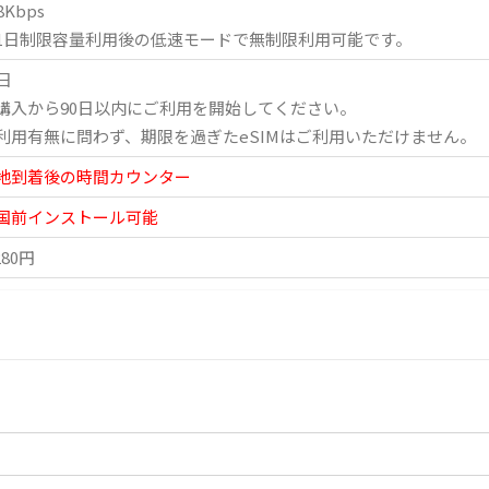
8Kbps
1日制限容量利用後の低速モードで無制限利用可能です。
0日
購入から90日以内にご利用を開始してください。
利用有無に問わず、期限を過ぎたeSIMはご利用いただけません。
地到着後の時間カウンター
国前インストール可能
280円