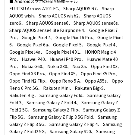
■ AndroidスマホのeSIM搭載モデル:
FUJITSU Arrows A101 FC、 Sharp AQUOS R7、 Sharp
AQUOS wish、 Sharp AQUOS wish2、 Sharp AQUOS
zero6、 Sharp AQUOS sense6、 Sharp AQUOS sense6s、
Sharp AQUOS sense4 lite Fairphone 4、 Google Pixel 7
Pro、 Google Pixel 7、 Google Pixel 6 Pro、 Google Pixel
6、 Google Pixel 6a、 Google Pixel 5、 Google Pixel 4、
Google Pixel 4a、 Google Pixel 4 XL、 HONOR Magic 4
Pro、 Huawei P40、 Huawei P40 Pro、 Huawei Mate 40
Pro、 Nokia G60、 Nokia X30、 Nuu X5、 Oppo Find X3、
Oppo Find X3 Pro、 Oppo Find X5、 Oppo Find X5 Pro、
Oppo Find N2 Flip、 Oppo Reno 5 A、 Oppo A55s、 Oppo
Reno 6 Pro 5G、 Rakuten Mini、 Rakuten Big‑S、
Rakuten Big、 Samsung Galaxy Fold、 Samsung Galaxy
Fold 3、 Samsung Galaxy Z Fold 4、 Samsung Galaxy Z
Fold 2 5G、 Samsung Galaxy Z Flip、 Samsung Galaxy Z
Flip 5G、 Samsung Galaxy Z Flip 3 5G Fold、 Samsung
Galaxy Z Flip 3 5G、 Samsung Galaxy Z Flip 4、 Samsung
Galaxy Z Fold2 5G、 Samsung Galaxy S20、 Samsung