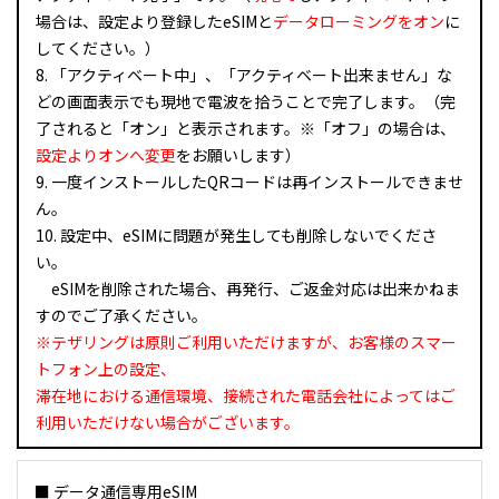
場合は、設定より登録したeSIMと
データローミングをオン
に
してください。）
8. 「アクティベート中」、「アクティベート出来ません」な
どの画面表示でも現地で電波を拾うことで完了します。（完
了されると「オン」と表示されます。※「オフ」の場合は、
設定よりオンへ変更
をお願いします）
9. 一度インストールしたQRコードは再インストールできませ
ん。
10. 設定中、eSIMに問題が発生しても削除しないでくださ
い。
eSIMを削除された場合、再発行、ご返金対応は出来かねま
すのでご了承ください。
※テザリングは原則ご利用いただけますが、お客様のスマー
トフォン上の設定、
滞在地における通信環境、接続された電話会社によってはご
利用いただけない場合がございます。
■ データ通信専用eSIM