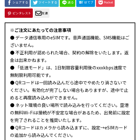
シェアする
ツイートする
送る
はてブ
Pocket
ピンタレスト
友達
※ご注文にあたっての注意事項
● データ通信専用のeSIMです。音声通話機能、SMS機能はご
ざいません。
● 不正利用が認められた場合、契約の解除をいたします。返
金は出来かねます。
● 「低速モード」は、1日制限容量利用後のxxxkbps速度で
無制限利用可能です。
● QRコードは一回読み込んだら途中でやめたり消さないで
ください。有効化が完了しない場合もありますが、途中で止
めると再度読み込みができません。
● ネット環境の良い場所で読み込みを行ってください。空港
の無料Wi-Fiは接続が不安定な場合があるため、出発前に設定
を完了されることを推奨いたします。
● QRコードはカメラから読み込まずに、設定→eSIMカード
の追加から読み込んでください。