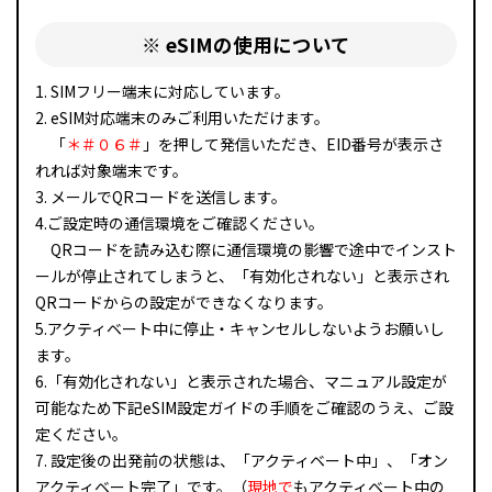
※ eSIMの使用について
1. SIMフリー端末に対応しています。
2. eSIM対応端末のみご利用いただけます。
「
＊＃０６＃
」を押して発信いただき、EID番号が表示さ
れれば対象端末です。
3. メールでQRコードを送信します。
4.ご設定時の通信環境をご確認ください。
QRコードを読み込む際に通信環境の影響で途中でインスト
ールが停止されてしまうと、「有効化されない」と表示され
QRコードからの設定ができなくなります。
5.アクティベート中に停止・キャンセルしないようお願いし
ます。
6.「有効化されない」と表示された場合、マニュアル設定が
可能なため下記eSIM設定ガイドの手順をご確認のうえ、ご設
定ください。
7. 設定後の出発前の状態は、「アクティベート中」、「オン
アクティベート完了」です。（
現地で
もアクティベート中の